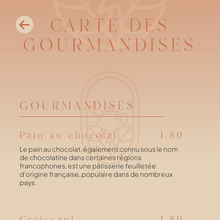
CARTE DES
GOURMANDISES
GOURMANDISES
Pain au chocolat
1.80
Le pain au chocolat, également connu sous le nom
de chocolatine dans certaines régions
francophones, est une pâtisserie feuilletée
d'origine française, populaire dans de nombreux
pays.
Croissant
1.80